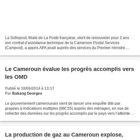
La Sofrepost, filiale de La Poste française, vient de renouveler pour 2 ans
son contrat d’assistance technique de la Cameroon Postal Services
(Campost), a appris APA jeudi auprès des services du Premier ministre.
Cette convention concerne les domaines...
Le Cameroun évalue les progrès accomplis vers
les OMD
Publié le 18/06/2014 à 13:17
Par
Bakang Georges
Le gouvernement camerounais vient de lancer une enquête dite par
grappes à indicateurs multiples (MICS5) auprès des ménages, en vue de
collecter des données sur les progrès accomplis par le pays vers l’atteinte
des Objectifs du millénaire pour le développement...
La production de gaz au Cameroun explose,