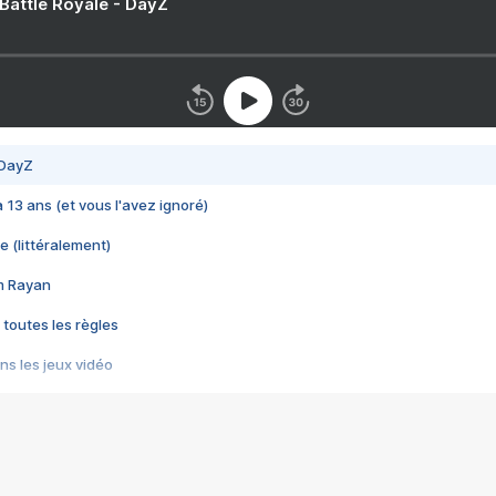
 Battle Royale - DayZ
 DayZ
 a 13 ans (et vous l'avez ignoré)
e (littéralement)
im Rayan
 toutes les règles
s les jeux vidéo
us choquant de Rockstar ? - Le scandale BULLY
e plus moche de Steam
du RÊVE tourne au CAUCHEMAR