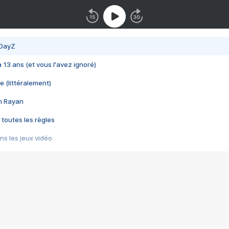
 DayZ
 a 13 ans (et vous l'avez ignoré)
e (littéralement)
im Rayan
 toutes les règles
s les jeux vidéo
us choquant de Rockstar ? - Le scandale BULLY
e plus moche de Steam
du RÊVE tourne au CAUCHEMAR
pendant 8 heures